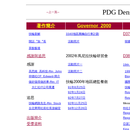
PDG Den
─上一頁─
著作簡介
Governor_2000
D3
扶輪新解
3340地區萬輛自行車計劃
閒話〝加〞長
活動照片
韓
茶餘飯後
感謝與追思
2002年馬尼拉扶輪研習會
D3
感謝
活動照片一
19th
高思維_高科技-Rtn_John
活動照片二
19
仰德社CP_Edward-簡介
Bio
扶輪2000年地區總監餐敘
做好值得做的事-Rtn_IT
國
大仁社IT公司喬遷
91年8月25日
扶
92年1月24日
Rot
追思
92年7月27日
Rot
扶輪網路先生
-Rtn_Stock
92年11月25日
Mess
台北華岡社前社長游錫堂
94年12月26日
RI
Repo
出版簡介
Repo
受獎資料
亞瑟
King