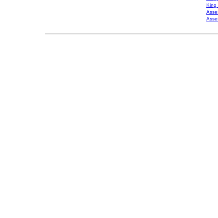
King
Asse
Asse