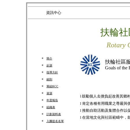
資訊中心
扶輪社
Rotary 
簡介
扶輪社區
起源
Goals of the
指導方針
細則
籌組RCC
資源
l
鼓勵個人去擔負起改善其鄉
年度報告
l
肯定各種有用職業之尊嚴與
組織表
l
推動自助活動及集體合作以
計劃資料表
l
在當地文化與社區範疇中，
入團提名名單