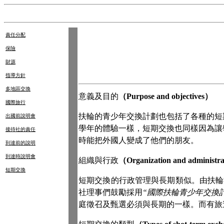
責任分配
保險
財源
指導方針
多地區交換
意義及目的
（
Purpose and objectives
）
國際旅行
扶輪的青少年交換計劃也包括了各種的短
出國前說明會
學年的體驗一樣，短期交換也同樣因為讓
接待社的責任
時能把外國人變成了他們的朋友。
到達前的說明
到達時說明會
組織與行政
（
Organization and administra
短期交換
短期交換的行政管理與長期類似。由扶輪
社理事們鼓勵採用
“國際扶輪青少年交換
庭徵召及甄選必須與長期的一樣。而有旅