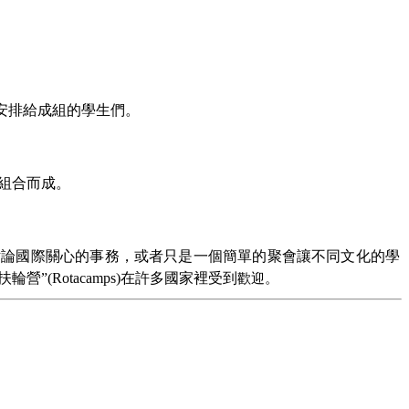
安排給成組的學生們。
組合而成。
討論國際關心的事務，或者只是一個簡單的聚會讓不同文化的學
扶輪營”
(Rotacamps)
在許多國家裡受到
歡迎。