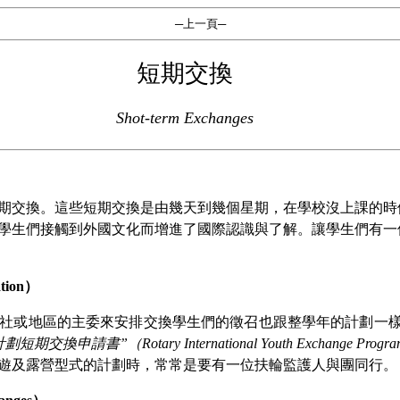
─上一頁─
短期交換
Shot-term Exchanges
期交換。這些短期交換是由幾天到幾個星期，在學校沒上課的時
學生們接觸到外國文化而增進了國際認識與了解。讓學生們有一
tion
）
社或地區的主委來安排交換學生們的徵召也跟整學年的計劃一
計劃短期交換申請書
”
（
Rotary International Youth Exchange Progra
遊及露營型式的計劃時，常常是要有一位扶輪監護人與團同行。