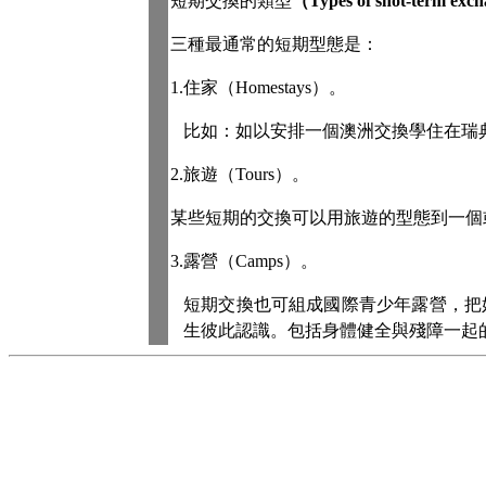
短期交換的類型
（
Types of shot-term exc
三種最通常的短期型態是：
1.
住家（
Homestays
）。
比如：如以安排一個澳洲交換學住在瑞
2.
旅遊
（
Tours
）。
某些短期的交換可以用旅遊的型態到一個
3.
露營（
Camps
）。
短期交換也可組成國際青少年露營，把
生彼此認識。包括身體健全與殘障一起