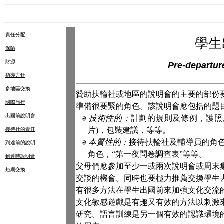
責任分配
學生
保險
財源
Pre-departure
指導方針
多地區交換
贊助扶輪社或地區的說明會的主要的部份
國際旅行
準備很要緊的角色。該說明會應包括的題
出國前說明會
技術性的：
計劃的規則及條例，護照
片
)
，包裝建議，等等。
接待社的責任
本質性的：
接待扶輪社及輔導員的角
到達前的說明
角色，“第一夜問卷調查表”等等。
到達時說明會
父母們應參加至少一或兩次說明會或周末
短期交換
交談的機會。同時也要極力推薦交換學生
有很多方法在學生出國前來加強文化交流的
文化敏感遊戲是有趣又有效的方法以刺激
研究。語言訓練是另一個有效的認識環境