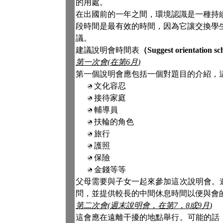
的用處。
在出國前的一年之間，環境認識是一種持
段時間是最有效的時間，因為它讓交換學
議。
建議說明會時間表
（
Suggest orientation sc
第一次會
(
在第
6
月
)
第一個說明會應包括一個對題目的介紹，
文化容忍
接待家庭
輔導員
扶輪的角色
旅行
護照
保險
金錢等等
父母需要與子女一起來參加這次說明會。
問，並提供較長的中間休息時間以便與會
第二次會
(
週末說明會，在第
7
，
8
或
9
月
)
這會應在遠離干擾的地點舉行。可能的話