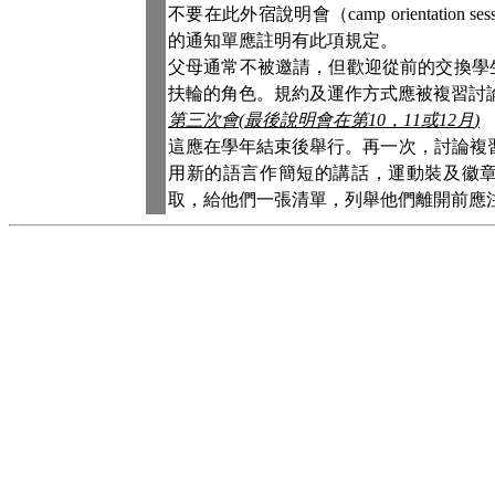
不要在此外宿說明會（
camp orientation ses
的通知單應註明有此項規定。
父母通常不被邀請，但歡迎從前的交換學
扶輪的角色。規約及運作方式應被複習討
第三次會
(
最後說明會在第
10
，
11
或
12
月
)
這應在學年結束後舉行。再一次，討論複
用新的語言作簡短的講話，運動裝及徽
取，給他們一張清單，列舉他們離開前應