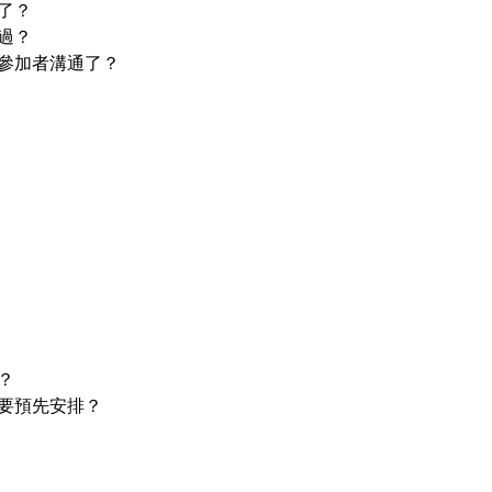
了？
過？
參加者溝通了？
？
要預先安排？