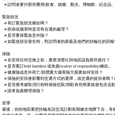
訪問者要付那些費用
(
飲食、娛樂、觀光、博物館、紀念品
緊急狀況
有訂緊急狀況條款嗎？
疾病或傷害時是否有合適的處理？
是否要保緊急意外險？
如緊急狀況發生時，對訪問者的家庭及他們的扶輪社的回報
保險
在安排任何交換之前，應查清楚社與地區該負那些責任？
是否要訂
hold harmless
或免責
(waiver of responsibility)
條款。
健康險或意外死亡
/
肢體重大傷害險方面要如何安排？
保險的安排會影響到交通方式的選擇，或交通的提供者嗎？
是否應考慮取消行程時保險也取消呢
(
有些商業旅遊包含這
誰來負責辦理保險？
宣導
最後，你的地區要把扶輪友誼交流計劃長期健全地辦下去，有