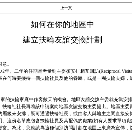
─上一頁─
如何在你的地區中
建立扶輪友誼交換計劃
同意。
少
2
年。二年的任期是考量到主委須安排相互回訪
(Reciprocal Visits
區在何時要接待一個扶輪社員及他的眷屬，或是一團扶輪夫婦，
國家的扶輪家庭中作客數天的機會。地區友誼交換主委就充當安
。扶輪社社長再將該申請案向地區友誼交換主委提出。地區主委
的層級來安排，既可透過扶輪社長，或由客人與地主之間直接安
用。這份名單應包含扶輪社員及其配偶的職業
(
如有人要求單項職
豐富。為此，您應該為這種個別訪問計劃在地區上來廣為宣傳，