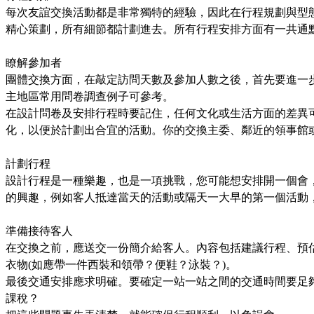
每次友誼交換活動都是非常獨特的經驗，因此在行程規劃與型
精心策劃，所有細節都計劃進去。所有行程安排方面有一共通
瞭解參加者
團體交換方面，在敲定訪問天數及參加人數之後，首先要進一
主地區常用問卷調查例子可參考。
在設計問卷及安排行程時要記住，任何文化或生活方面的差異
化，以便於計劃出合宜的活動。你的交換主委、鄰近的領事館
計劃行程
設計行程是一種樂趣，也是一項挑戰，您可能想安排開一個會
的興趣，例如客人抵達當天的活動或隔天一大早的第一個活動
準備接待客人
在交換之前，應送交一份簡介給客人。內容包括建議行程、預
衣物
(
如應帶一件西裝和領帶？便鞋？泳裝？
)
。
最後交通安排應求明確。要確定一站一站之間的交通時間要足
課稅？