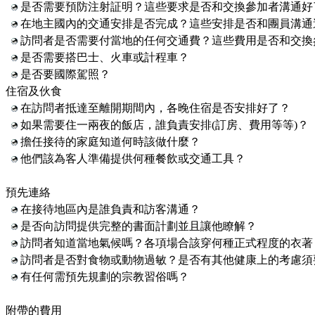
是否需要預防注射証明？這些要求是否和交換參加者溝通好
在地主國內的交通安排是否完成？這些安排是否和團員溝通
訪問者是否需要付當地的任何交通費？這些費用是否和交換
是否需要搭巴士、火車或計程車？
是否要國際駕照？
住宿及伙食
在訪問者抵達至離開期間內，各晚住宿是否安排好了？
如果需要住一兩夜的飯店，誰負責安排
(
訂房、費用等等
)
？
擔任接待的家庭知道何時該做什麼？
他們該為客人準備提供何種餐飲或交通工具？
預先連絡
在接待地區內是誰負責和訪客溝通？
是否向訪問提供完整的書面計劃並且讓他瞭解？
訪問者知道當地氣候嗎？各項場合該穿何種正式程度的衣著
訪問者是否對食物或動物過敏？是否有其他健康上的考慮須
有任何需預先規劃的宗教習俗嗎？
附帶的費用