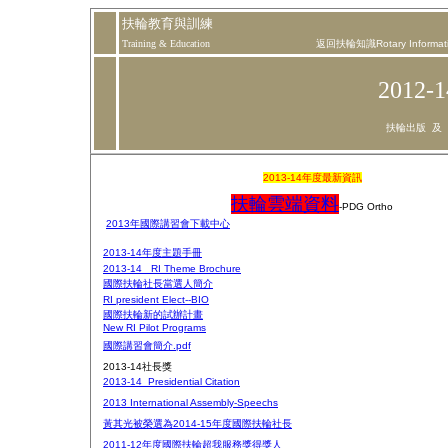
扶輪教育與訓練
Training & Education
返回扶輪知識Rotary Informat
2012
扶輪出版 及 PD
2013-14年度最新資訊
扶輪雲端資料
-PDG Ortho
2013年國際講習會下載中心
2013-14年度主題手冊
2013-14_ RI Theme Brochure
國際扶輪社長當選人簡介
RI president
Elect--BI
O
國際扶輪新的試辦計畫
New RI Pilot Programs
國際講習會簡介.pdf
2013-14社長獎
2013-14_Presidential Citation
2013 International Assembly-Speechs
黃其光被榮選為2014-15年度國際扶輪社長
2011-12年度國際扶輪超我服務獎得獎人