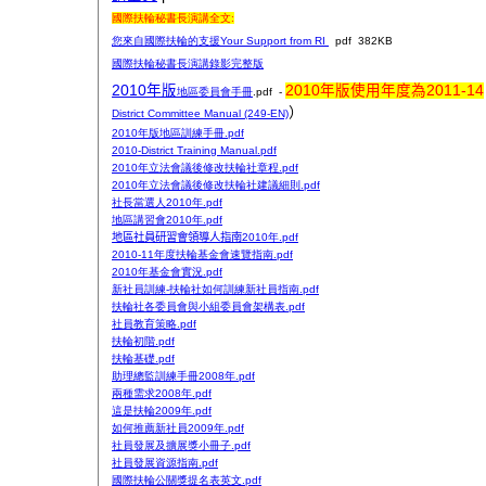
國際扶輪秘書長演講全文:
您來自國際扶輪的支援Your Support from RI
pdf 382KB
國際扶輪秘書長演講錄影完整版
2010年版
2010年版使用年度為2011-14
地區委員會手冊
.pdf -
）
District Committee Manual (249-EN)
2010年版地區訓練手冊.pdf
2010-District Training Manual.pdf
2010年立法會議後修改扶輪社章程.pdf
2010年立法會議後修改扶輪社建議細則.pdf
社長當選人2010年.pdf
地區講習會2010年.pdf
地區社員研習會領導人指南
2010年.pdf
2010-11年度扶輪基金會速覽指南.pdf
2010年基金會實況.pdf
新社員訓練-扶輪社如何訓練新社員指南.pdf
扶輪社各委員會與小組委員會架構表.pdf
社員教育策略.pdf
扶輪初階.pdf
扶輪基礎.pdf
助理總監訓練手冊2008年.pdf
兩種需求2008年.pdf
這是扶輪2009年.pdf
如何推薦新社員2009年.pdf
社員發展及擴展獎小冊子.pdf
社員發展資源指南.pdf
國際扶輪公關獎提名表英文.pdf