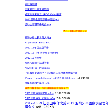
新理事就職
未來願景計畫常見問題
過渡到未來願景（PDG Ortho翻譯
）
2012獎助金管理手冊修訂版.pdf
獎助金管理手冊附錄.pdf
2012-13年度最新資訊
國際扶輪社長當選人簡介
RI president
Elect--BI
O
2012-13年度主題手冊
2012-13_ RI Theme Brochure
2012-13社長獎
國際扶輪新的試辦計畫
New RI Pilot Programs
〝以服務促進和平〞是2012-13年度國際扶輪主題
'Peace Through Service' is 2012-13 RI theme
pdf.241KB
扶輪全球和平論壇.m2ts
國際扶輪下屆社長於國際講習會演講全文:
RIPE主題演講精簡版.m2ts
/ 146,782KB
RIPE主題演講_完整版.m2ts
/ 744,586KB
2012-13 RI
社長田中作次於
2012
聖地牙哥國際講習會
講全文
.pdf 239KB