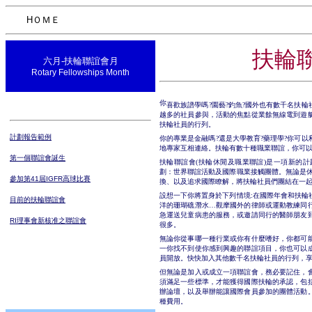
HＯＭＥ
扶輪
六
月-扶輪聯誼會月
Rotary Fellowships Month
你
喜歡族譜學嗎
?
園藝
?
釣魚
?
國外也有數千名扶輪
越多的社員參與，活動的焦點從業餘無線電到遊
扶輪社員的行列。
計劃報告範例
你的專業是金融嗎
?
還是大學教育
?
藥理學
?
你可以
地專家互相連絡。扶輪有數十種職業聯誼
，你可
第一個聯誼會誕生
扶輪聯誼會(扶輪休閒及職業聯誼
)是一項新的
劃：世界聯誼活動及國際職業接觸團體。無論是
參加第41屆IGFR高球比賽
換、以及追求國際瞭解，將扶輪社員們團結在一
設想一下你將置身於下列情境
:
在國際年會和扶輪
目前的扶輪聯誼會
洋的珊瑚礁潛水…觀摩國外的律師或運動教練同
急運送兒童病患的服務，或邀請同行的醫師朋友
RI理事會新核准之聯誼會
很多。
無論你從事哪一種行業或你有什麼嗜好，你都可
一你找不到使你感到興趣的聯誼項目，你也可以
員開放。快快加入其他數千名扶輪社員的行列，
但無論是加入或成立一項聯誼會，務必要記住，
須滿足一些標準，才能獲得國際扶輪的承認，包
辦論壇，以及舉辦能讓國際會員參加的團體活動
種費用。