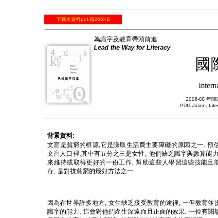
下載本資料pdf.檔265KB
為識字及教育帶頭前進
Lead the Way for Literacy
國
Inter
2006-08
PDG Jason, Lite
背景資料
:
文盲是貧窮的根源
,
它是賺取生活費主要障礙的原因之一
.
預
文盲人口裡
,
其中有五分之三是女性
,
他們缺乏識字與數算能
來維持或取得更好的一份工作
.
幫助這些人學習這些技能且
存
,
是對抗貧窮的最好方法之一
.
因為在世界許多地方
,
女生缺乏接受教育的途徑
,
一但教育並
識字的能力
,
這會對他們產生深遠而且正面的效果
.
一位有閱