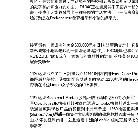
導特別是婦女和農民，並到現有的學校和五所監獄介紹以電
的識字和計算能力的方法。
D1040
正在擴展與手工藝課一起
畫，使成年人能夠發展出一種賺錢的生活方法。下一個家庭
驗行動是在
Darkensberg
教育祖母和小孩的識字力。
接著還有一個成功的美金
300,000
元的
3H
人道獎助金計劃
,
它
辛巴威郊外地區老師的一個遠端學習計劃，
1060
地區也和
927
Kwa Zulu, Natal
成立一個類似的實驗性的計畫
,
並獲美金
10,
配合獎助金。
1130
地區成立了
CLE
計畫並介紹給
10
個在南非
East Cape Pro
部區域的學校。受益於配合獎助金的協助
,1130
地區的
Harro
資助在肯亞
Limuru
女子學校的
CLE
訓練。
1190
地區
Blackpool Marton
扶輪社贈送給印尼
300
間
小教室
。
區
Oswaldthistle
扶輪社與教會也透過
Entebbe
扶輪社送出一
裝滿醫療與學校用品的貨櫃到非洲烏干達
. 1260
地區正與
(School-Aid)
組織
一同提供書籍與相關的學校教材給非洲辛
山
,
衣索比亞和南非，並且透過非洲的
LabAid
組織更新學校
學器材。