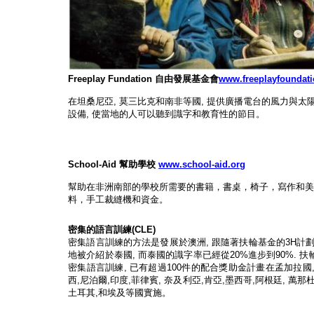
Freeplay Fundation
自由發展基金會
www.freeplayfoundati
在坦桑尼亞
,
莫三比克和南非等國
,
提供廣播電台的風力與太
設備
,
使當地的人可以聽到識字和教育性的節目。
School-Aid
幫助學校
www.school-aid.org
幫助在非洲南部的學校所需要的書籍，書桌，椅子，寫作和
料，手工裁縫機和資金。
密集的語言訓練
(CLE)
密集語言訓練的方法是發展於澳洲
,
跟隨著扶輪基金的
3H
計
地被介紹於泰國
,
而泰國的識字率已經從
20%
進步到
90%.
扶
密集語言訓練
,
已有超過
100
件的配合獎助金計畫在孟加拉國
西
,
尼泊爾
,
印度
,
菲律賓
,
奈及利亞
,
肯亞
,
墨西哥
,
阿根廷
,
萬那
土耳其
,
和埃及等國實施。