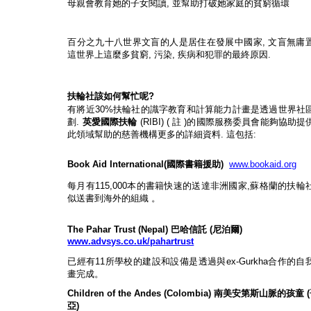
母親會教育她的子女閱讀
,
並幫助打破她家庭的貧窮循環
百分之九十八世界文盲的人是居住在發展中國家
,
文盲無庸
這世界上這麼多貧窮
,
污染
,
疾病和犯罪的最終原因
.
扶輪社該如何幫忙呢
?
有將近
30%
扶輪社的識字教育和計算能力計畫是透過世界社
劃
.
英愛國際扶輪
(RIBI) (
註
)
的國際服務委員會能夠協助提
此領域幫助的慈善機構更多的詳細資料
.
這包括
:
Book Aid International(
國際書籍援助
)
www.bookaid.org
每月有
115,000
本的書籍快速的送達非洲國家
,
蘇格蘭的扶輪
似送書到海外的組織
。
The Pahar Trust (Nepal)
巴哈信託
(
尼泊爾
)
www.advsys.co.uk/pahartrust
已經有
11
所學校的建設和設備是透過與
ex-Gurkha
合作的自
畫完成。
Children of the Andes (Colombia)
南美安第斯山脈的孩童
(
亞
)