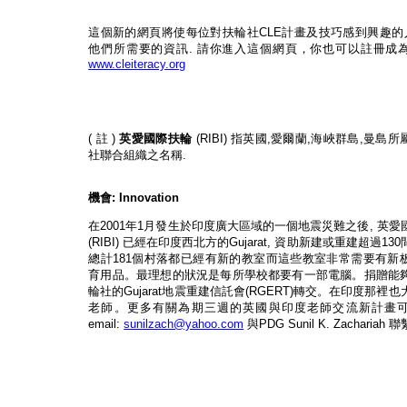
這個新的網頁將使每位對扶輪社
CLE
計畫及技巧感到興趣的
他們所需要的資訊
.
請你進入這個網頁，你也可以註冊成
www.cleiteracy.org
(
註
)
英愛國際扶輪
(RIBI)
指英國
,
愛爾蘭
,
海峽群島
,
曼島所
社聯合組織之名稱
.
機會
: Innovation
在
2001
年
1
月發生於印度廣大區域的一個地震災難之後
,
英愛
(RIBI)
已經在印度西北方的
Gujarat,
資助新建或重建超過
130
總計
181
個村落都已經有新的教室而這些教室非常需要有新
育用品。最理想的狀況是每所學校都要有一部電腦。捐贈能
輪社的
Gujarat
地震重建信託會
(RGERT)
轉交。在印度那裡也
老師。更多有關為期三週的英國與印度老師交流新計畫
email:
sunilzach@yahoo.com
與
PDG Sunil K. Zachariah
聯