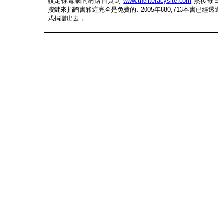
設定你電腦的網路首頁到
www.theliteracysite.com
然後每
按鍵來捐贈書籍這完全是免費的
. 2005
年
880,713
本書已經透
式捐贈出去
。