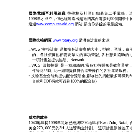
國際電腦再利用組織
替學校及社區組織募集二手電腦，
1998
年才成立，但已經運送出超過四萬台電腦到
90
個開發中
透過
www.computer-aid.org
網站
,
捐出你多餘的電腦設備。
國際扶輪網頁
www.rotary.org
是潛在計畫的來源
:
n
WCS ‘
交換計畫
’
是根據各計畫案的大小，型態，區域，費
的。各社依據他們需要幫助的事項登記
,
各社想要協助的
一項計畫並提供協助。
Network
n
WCS ‘
回報捐贈
’
是一種組織網
,
當各社捐贈像是教育器材
件等商品時
,
此一組織提供符合這些條件的各社運送服務。
n
扶輪基金會能夠提供配合獎助金援助
(
社的捐獻最多可得到
5
合款和
DDF
捐款可得到
100%
的配合款
)
成功的故事
1040
地區從
1998
年開始已經與
9270
地區在
Kwa Zulu, Natal,
美金
270, 000
元的
3H
人道獎助金計劃。
這項計畫訓練義工