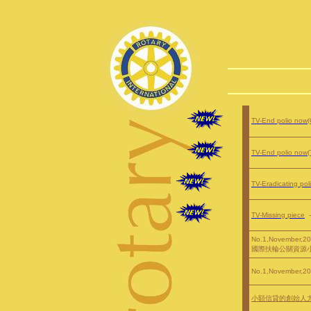
TV-End polio now(
TV-End polio now(
TV-Eradicating pol
TV-Missing piece
-
No.1,November,2
國際扶輪公關資源
No.1,November,2
小額信貸的創始人