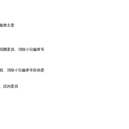
服務主委
唱團委員、消除小兒痲痺等
員、消除小兒痲痺等疾病委
、諮詢委員