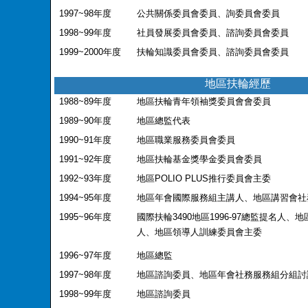
1997~98
年度
公共關係委員會委員、詢委員會委員
1998~99
年度
社員發展委員會委員、諮詢委員會委員
1999~2000
年度
扶輪知識委員會委員、諮詢委員會委員
地區扶輪經歷
1988~89
年度
地區扶輪青年領袖獎委員會會委員
1989~90
年度
地區總監代表
1990~91
年度
地區職業服務委員會委員
1991~92
年度
地區扶輪基金獎學金委員會委員
1992~93
年度
地區
POLIO PLUS
推行委員會主委
1994~95
年度
地區年會國際服務組主講人、地區講習會社
1995~96
年度
國際扶輪
3490
地區
1996-97
總監提名人、地
人、地區領導人訓練委員會主委
1996~97
年度
地區總監
1997~98
年度
地區諮詢委員、地區年會社務服務組分組討
1998~99
年度
地區諮詢委員