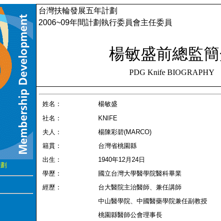
台灣扶輪發展五年計劃
2006~09
年間計劃執行委員會主任委員
楊敏盛前總監簡
PDG Knife BIOGRAPHY
姓名：
楊敏盛
社名：
KNIFE
夫人：
楊陳彩碧
(MARCO)
籍貫：
台灣省桃園縣
出生：
1940
年
12
月
24
日
計劃
學歷：
國立台灣大學醫學院醫科畢業
經歷：
台大醫院主治醫師、兼任講師
中山醫學院、中國醫藥學院兼任副教授
桃園縣醫師公會理事長