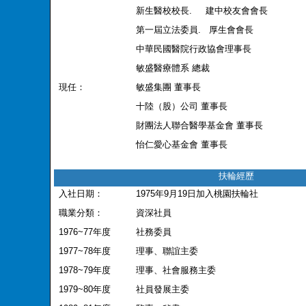
新生醫校校長
.
建中校友會會長
第一屆立法委員
.
厚生會會長
中華民國醫院行政協會理事長
敏盛醫療體系
總裁
現任：
敏盛集團
董事長
十陸（股）公司
董事長
財團法人聯合醫學基金會
董事長
怡仁愛心基金會
董事長
扶輪經歷
入社日期：
1975
年
9
月
19
日加入桃園扶輪社
職業分類：
資深社員
1976~77
年度
社務委員
1977~78
年度
理事、聯誼主委
1978~79
年度
理事、社會服務主委
1979~80
年度
社員發展主委