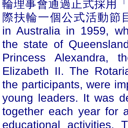
輪理事會通過正式採用
際扶輪一個公式活動節
in Australia in 1959, 
the state of Queenslan
Princess Alexandra, 
Elizabeth II. The Rotar
the participants, were im
young leaders. It was d
together each year for a
educational activities