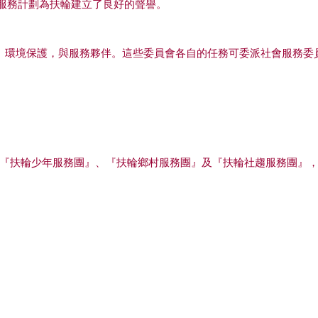
服務計劃為扶輪建立了良好的聲譽。
、環境保護，與服務夥伴。這些委員會各自的任務可委派社會服務委
『扶輪少年服務團』、『扶輪鄉村服務團』及『扶輪社趨服務團』