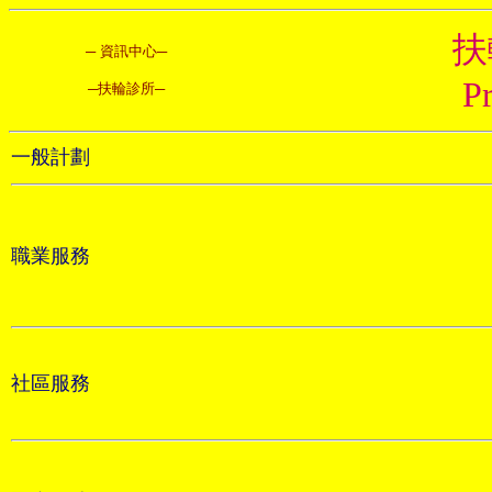
扶
─
資訊中心
─
P
─扶輪診所─
一般計劃
職業服務
社區服務